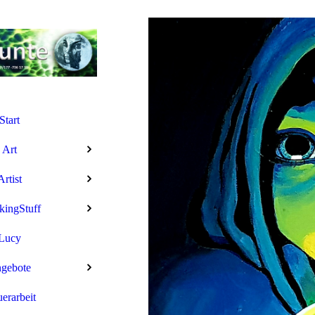
Start
Art
Artist
kingStuff
Lucy
gebote
uerarbeit