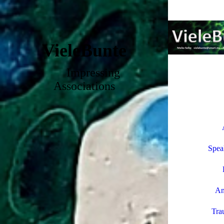
VieleBunte
Impressing
Associations
Spea
An
Tra